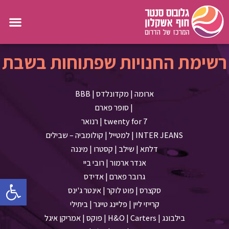
רשימת החנויות שפתוחות בשבת
ארומה | מקדונלדס | BBB
| סופר פארם
twenty for 7 | רנואר
INTER JEANS | למטייל | קולומביה – שבילים
דלתא | שילב | קסטרו | מיננה
אנדר ארמור | רובי ביי
גרובר פארם | אדידס
פתח סרגל 
סקצרס | פוט לוקר | אינטר ג'ינס
קרייזי ליין | פליינג טייגר | ביתילי
בילבונג | H&O | Carters | פוקס | אמריקן איגל